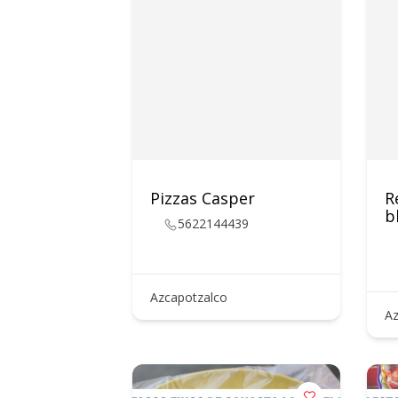
Pizzas Casper
R
b
5622144439
Azcapotzalco
Az