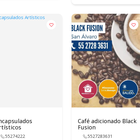
ncapsulados
Café adicionado Black
rtísticos
Fusion
55274222
5527283631