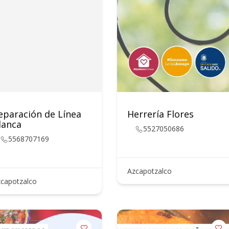
eparación de Línea
Herrería Flores
lanca
5527050686
5568707169
Azcapotzalco
capotzalco