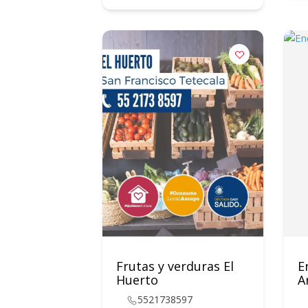
Frutas y verduras El
E
Huerto
A
5521738597