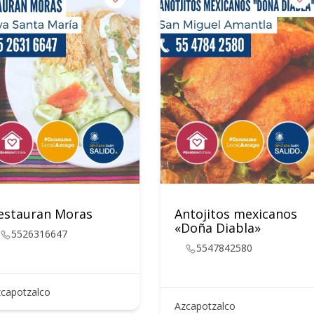
estauran Moras
Antojitos mexicanos
«Doña Diabla»
5526316647
5547842580
capotzalco
Azcapotzalco