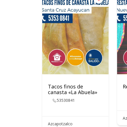
Tacos finos de
R
canasta «La Abuela»
53530841
Az
Azcapotzalco