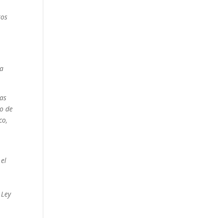
tos
la
ías
zo de
co,
 el
 Ley