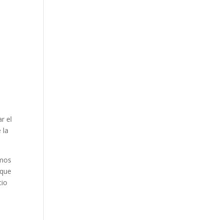
r el
 la
imos
 que
cio