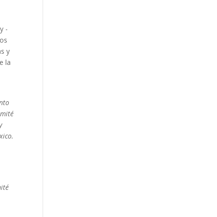
y -
los
as y
e la
ento
omité
y
xico.
ité