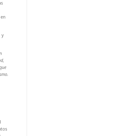
as
 en
.
 y
en
ad,
 que
ismo.
l
ntos
r