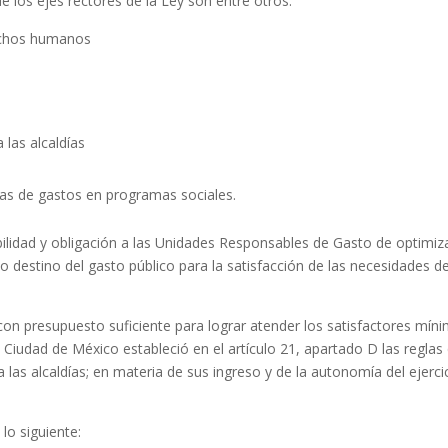
e los ejes rectores de la Ley son entre otros:
echos humanos
 las alcaldías
tas de gastos en programas sociales.
bilidad y obligación a las Unidades Responsables de Gasto de optimiza
 destino del gasto público para la satisfacción de las necesidades de
con presupuesto suficiente para lograr atender los satisfactores mín
 Ciudad de México estableció en el artículo 21, apartado D las reglas
 las alcaldías; en materia de sus ingreso y de la autonomía del ejerci
lo siguiente: