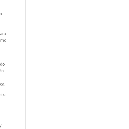
la
para
como
ndo
ión
ca.
ntra
y