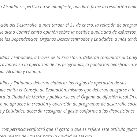
la Alcaldía respectiva no se manifieste, quedará firme la resolución emi
ción del Desarrollo, a más tardar el 31 de enero, la relación de progr
que dicho Comité emita opinión sobre la posible duplicidad de esfuerzos 
 de las Dependencias, Órganos Desconcentrados y Entidades, a más tard
días y Entidades, a través de la Secretaría, deberán comunicar al Cong
os avances en la operación de los programas, la población beneficiaria, e
or Alcaldía y colonia.
días y Entidades deberán elaborar las reglas de operación de sus
ue emita el Consejo de Evaluación, mismos que deberán apegarse a lo
ara la Ciudad de México y publicarse en el Órgano de difusión local En e
lo no apruebe la creación y operación de programas de desarrollo socia
 y Entidades, deberán reasignar el gasto conforme a las disposiciones
 competencia verificará que el gasto a que se refiere este artículo guar
Presupuesto de Egresos para la Ciudad de México.