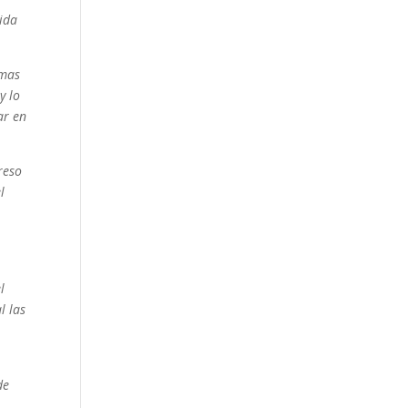
tida
amas
y lo
ar en
reso
l
l
l las
de