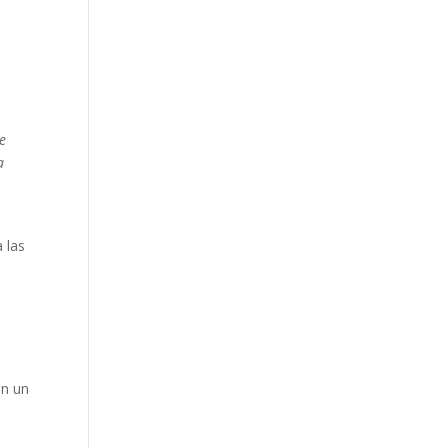
e
a
 las
án un