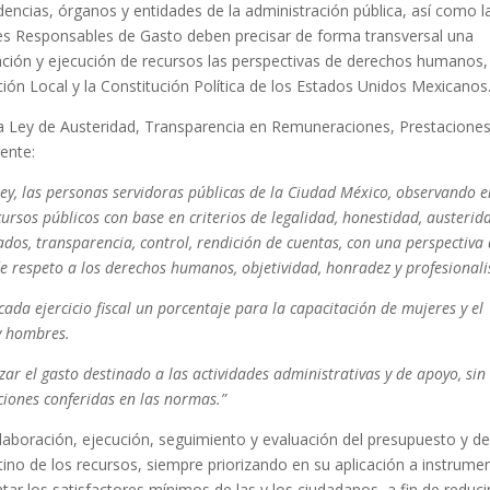
dencias, órganos y entidades de la administración pública, así como l
ades Responsables de Gasto deben precisar de forma transversal una
ción y ejecución de recursos las perspectivas de derechos humanos,
ión Local y la Constitución Política de los Estados Unidos Mexicanos
e la Ley de Austeridad, Transparencia en Remuneraciones, Prestaciones
ente:
 Ley, las personas servidoras públicas de la Ciudad México, observando 
rsos públicos con base en criterios de legalidad, honestidad, austerid
ltados, transparencia, control, rendición de cuentas, con una perspectiva
e respeto a los derechos humanos, objetividad, honradez y profesional
da ejercicio fiscal un porcentaje para la capacitación de mujeres y el
y hombres.
r el gasto destinado a las actividades administrativas y de apoyo, sin
uciones conferidas en las normas.”
elaboración, ejecución, seguimiento y evaluación del presupuesto y de
stino de los recursos, siempre priorizando en su aplicación a instrume
r los satisfactores mínimos de las y los ciudadanos, a fin de reduci