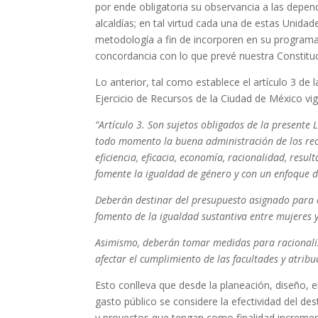
por ende obligatoria su observancia a las depen
alcaldías; en tal virtud cada una de estas Unid
metodología a fin de incorporen en su programa
concordancia con lo que prevé nuestra Constituc
Lo anterior, tal como establece el artículo 3 d
Ejercicio de Recursos de la Ciudad de México vig
“Artículo 3. Son sujetos obligados de la presente
todo momento la buena administración de los recu
eficiencia, eficacia, economía, racionalidad, resu
fomente la igualdad de género y con un enfoque d
Deberán destinar del presupuesto asignado para ca
fomento de la igualdad sustantiva entre mujeres 
Asimismo, deberán tomar medidas para racionaliza
afectar el cumplimiento de las facultades y atrib
Esto conlleva que desde la planeación, diseño, 
gasto público se considere la efectividad del de
y proyectos que tengan como finalidad incrementa