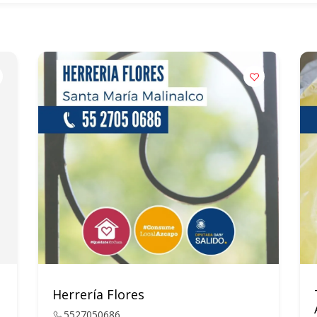
Herrería Flores
5527050686