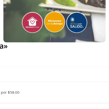
na»
e por $58.00