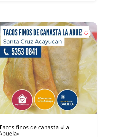
Tacos finos de canasta «La
Restaura
Abuela»
55263166