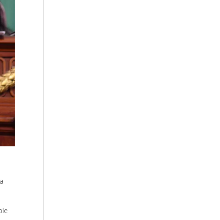
la
ble