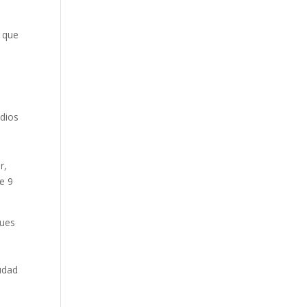
ó que
edios
r,
e 9
pues
iudad