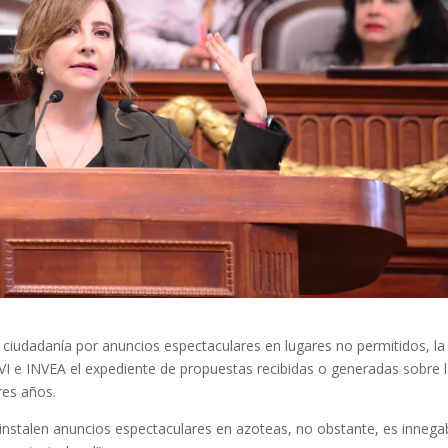
la ciudadanía por anuncios espectaculares en lugares no permitidos, la
VI e INVEA el expediente de propuestas recibidas o generadas sobre 
res años.
 instalen anuncios espectaculares en azoteas, no obstante, es innega