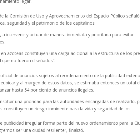
enamiento legal”.
 de la Comisión de Uso y Aprovechamiento del Espacio Público señal
sica, seguridad y el patrimonio de los capitalinos.
 intervenir y actuar de manera inmediata y prioritaria para evitar
es.
 en azoteas constituyen una carga adicional a la estructura de los pr
el que no fueron diseñados”.
ficial de anuncios sujetos al reordenamiento de la publicidad exterio
 reubicar y al margen de estos datos, se estimaba entonces un total d
anzar hasta 54 por ciento de anuncios ilegales.
stituir una prioridad para las autoridades encargadas de realizarlo, 
s constituyen un riesgo inminente para la vida y seguridad de los
 de publicidad irregular forma parte del nuevo ordenamiento para la C
emos ser una ciudad resiliente”, finalizó.